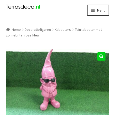
Ga
Ga
Menu
door
naar
naar
de
Kerst
navigatie
inhoud
Home
Decoratiefiguren
Kabouters
Tuinkabouter met
zonnebril in roze kleur
Dieren
Kabouters
Mensen
🔍
Nieuw
Koningsdag
Contact