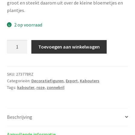
groot en steekt daarom uit over de kleine bloemetjes en
plantjes.
2 op voorraad
Tuinkabouter
Toevoegen aan winkelwagen
met
zonnebril
in
roze
SKU:
273778RZ
Categorieën:
Decoratiefiguren
,
Export
,
Kabouters
kleur
Tags:
kabouter
,
roze
,
zonnebril
aantal
Beschrijving
Aanvullende informatie