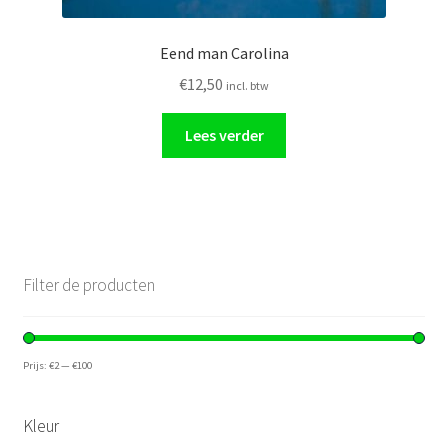
Eend man Carolina
€
12,50
incl. btw
Lees verder
Filter de producten
Prijs:
€2
—
€100
Kleur