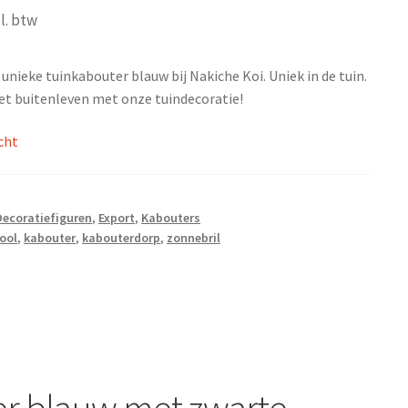
cl. btw
unieke tuinkabouter blauw bij Nakiche Koi. Uniek in de tuin.
et buitenleven met onze tuindecoratie!
cht
Decoratiefiguren
,
Export
,
Kabouters
ool
,
kabouter
,
kabouterdorp
,
zonnebril
r blauw met zwarte