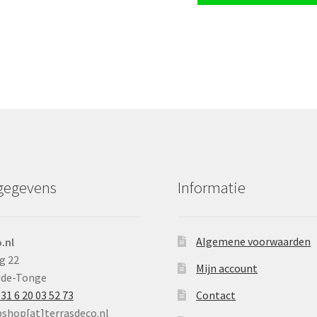
gegevens
Informatie
Algemene voorwaarden
.nl
g 22
Mijn account
ude-Tonge
31 6 20 03 52 73
Contact
bshop[at]terrasdeco.nl