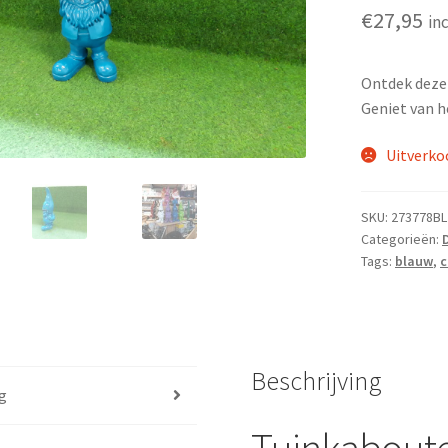
€
27,95
in
Ontdek deze 
Geniet van h
Uitverko
SKU:
273778BL
Categorieën:
Tags:
blauw
,
c
Beschrijving
g
Tuinkaboute