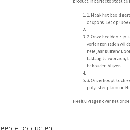
product in perfecte staat te
1. Maak het beeld ge
of spons. Let op! Doe
2. Onze beelden zijn 
verlengen raden wij d
hele jaar buiten? Doo
laklaag te voorzien, b
behouden blijven.
3. Onverhoopt toch e
polyester plamuur. Het
Heeft u vragen over het on
teerde producten