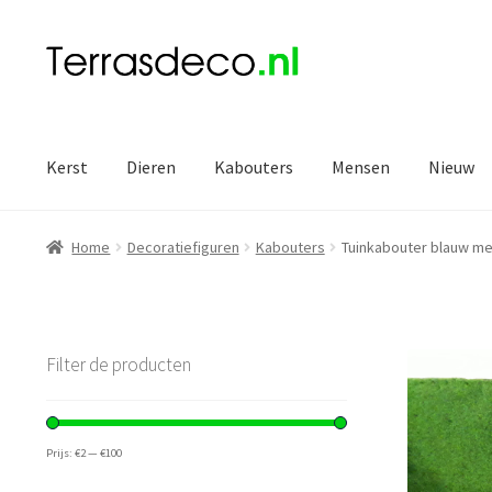
Ga
Ga
door
naar
naar
de
navigatie
inhoud
Kerst
Dieren
Kabouters
Mensen
Nieuw
Home
Decoratiefiguren
Kabouters
Tuinkabouter blauw me
Filter de producten
Prijs:
€2
—
€100