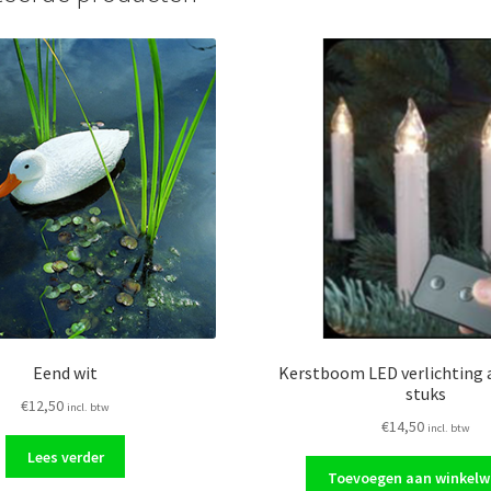
Eend wit
Kerstboom LED verlichting 
stuks
€
12,50
incl. btw
€
14,50
incl. btw
Lees verder
Toevoegen aan winkel