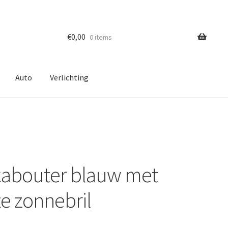
€
0,00
0 items
Auto
Verlichting
kabouter blauw met
e zonnebril