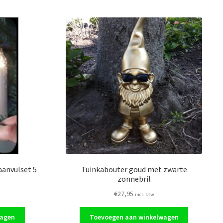
aanvulset 5
Tuinkabouter goud met zwarte
zonnebril
€
27,95
incl. btw
wagen
Toevoegen aan winkelwagen