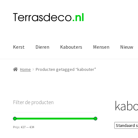
Ga
Ga
door
naar
naar
de
navigatie
inhoud
Kerst
Dieren
Kabouters
Mensen
Nieuw
Home
Producten getagged “kabouter”
kabo
Filter de producten
Prijs:
€27
—
€34