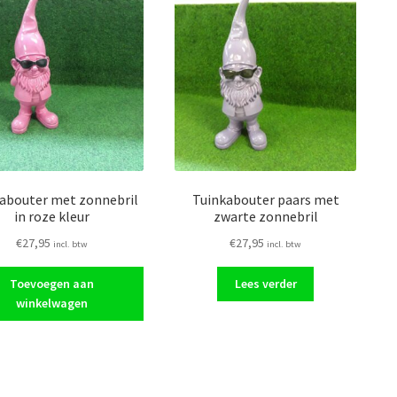
abouter met zonnebril
Tuinkabouter paars met
in roze kleur
zwarte zonnebril
€
27,95
€
27,95
incl. btw
incl. btw
Toevoegen aan
Lees verder
winkelwagen