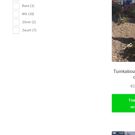
Roze
(1)
Wit
(10)
Zilver
(2)
Zwart
(7)
Tuinkabou
€
2
Toe
wi