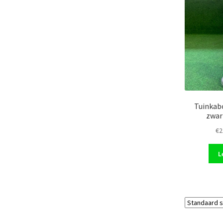
Tuinkabo
zwar
€
2
L