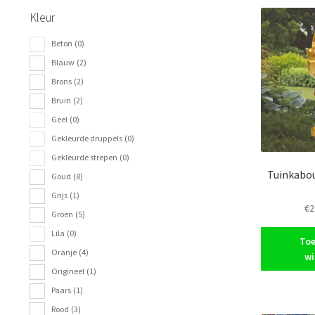
Kleur
Beton
(0)
Blauw
(2)
Brons
(2)
Bruin
(2)
Geel
(0)
Gekleurde druppels
(0)
Gekleurde strepen
(0)
Tuinkabou
Goud
(8)
Grijs
(1)
€
2
Groen
(5)
Lila
(0)
Toe
Oranje
(4)
wi
Origineel
(1)
Paars
(1)
Rood
(3)