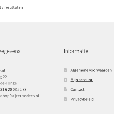
13 resultaten
gegevens
Informatie
Algemene voorwaarden
.nl
g 22
Mijn account
ude-Tonge
31 6 20 03 52 73
Contact
bshop[at]terrasdeco.nl
Privacybeleid