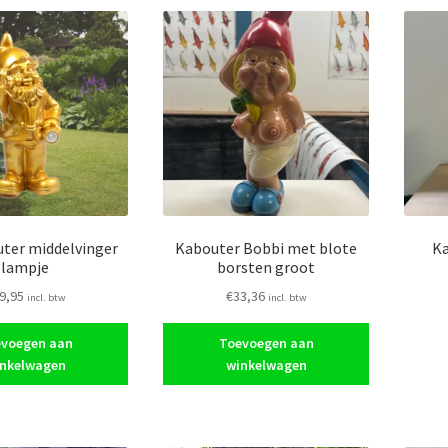
ter middelvinger
Kabouter Bobbi met blote
Ka
lampje
borsten groot
9,95
€
33,36
incl. btw
incl. btw
voegen aan
Toevoegen aan
nkelwagen
winkelwagen