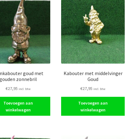
inkabouter goud met
Kabouter met middelvinger
gouden zonnebril
Goud
€
27,95
€
27,95
incl. btw
incl. btw
Toevoegen aan
Toevoegen aan
winkelwagen
winkelwagen