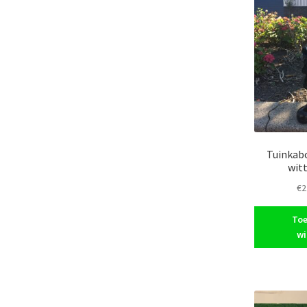
Tuinkab
wit
€
2
Toe
wi