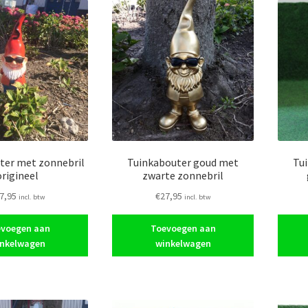
ter met zonnebril
Tuinkabouter goud met
Tu
origineel
zwarte zonnebril
7,95
€
27,95
incl. btw
incl. btw
voegen aan
Toevoegen aan
nkelwagen
winkelwagen