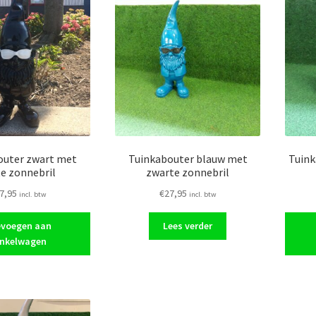
outer zwart met
Tuinkabouter blauw met
Tuink
te zonnebril
zwarte zonnebril
7,95
€
27,95
incl. btw
incl. btw
voegen aan
Lees verder
nkelwagen