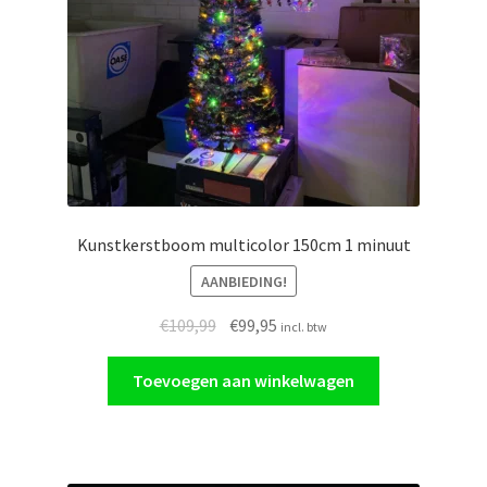
Kunstkerstboom multicolor 150cm 1 minuut
AANBIEDING!
Oorspronkelijke
Huidige
€
109,99
€
99,95
incl. btw
prijs
prijs
was:
is:
Toevoegen aan winkelwagen
€109,99.
€99,95.