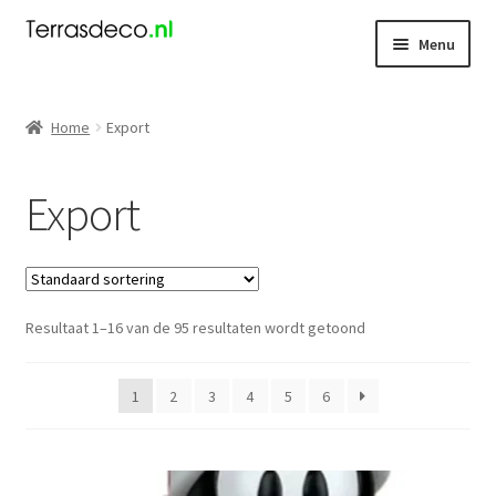
Ga
Ga
Menu
door
naar
naar
de
Kerst
navigatie
inhoud
Home
Export
Dieren
Export
Kabouters
Mensen
Resultaat 1–16 van de 95 resultaten wordt getoond
Nieuw
Koningsdag
1
2
3
4
5
6
Contact