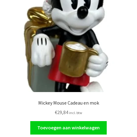
Glasschilderij
Ornamenten
Auto
Verlichting
Mickey Mouse Cadeau en mok
€
29,84
incl. btw
Toevoegen aan winkelwagen