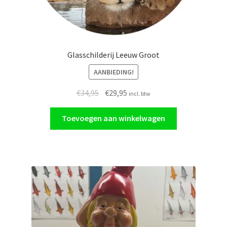
Glasschilderij Leeuw Groot
AANBIEDING!
Oorspronkelijke
Huidige
€
34,95
€
29,95
incl. btw
prijs
prijs
was:
is:
Toevoegen aan winkelwagen
€34,95.
€29,95.