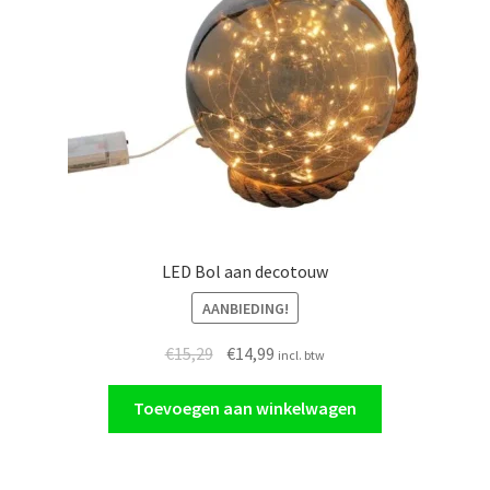
LED Bol aan decotouw
AANBIEDING!
Oorspronkelijke
Huidige
€
15,29
€
14,99
incl. btw
prijs
prijs
was:
is:
Toevoegen aan winkelwagen
€15,29.
€14,99.