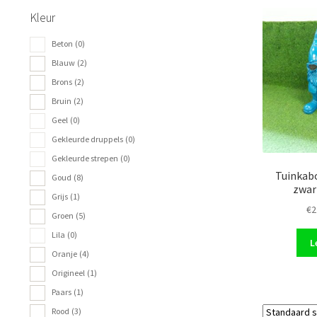
Kleur
Beton
(0)
Blauw
(2)
Brons
(2)
Bruin
(2)
Geel
(0)
Gekleurde druppels
(0)
Gekleurde strepen
(0)
Tuinkab
Goud
(8)
zwar
Grijs
(1)
€
2
Groen
(5)
Lila
(0)
L
Oranje
(4)
Origineel
(1)
Paars
(1)
Rood
(3)