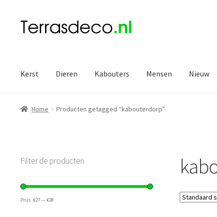
Ga
Ga
door
naar
naar
de
navigatie
inhoud
Kerst
Dieren
Kabouters
Mensen
Nieuw
Home
Producten getagged “kabouterdorp”
kabo
Filter de producten
Prijs:
€27
—
€28