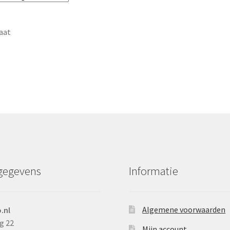
aat
gegevens
Informatie
Algemene voorwaarden
.nl
g 22
Mijn account