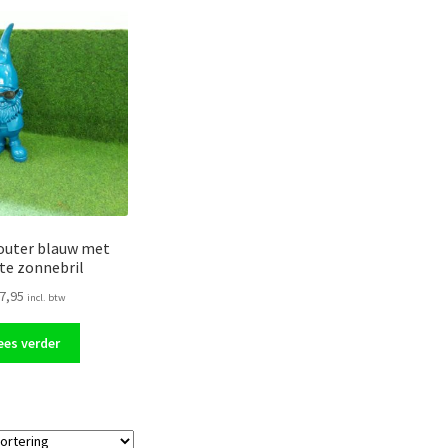
outer blauw met
te zonnebril
7,95
incl. btw
ees verder