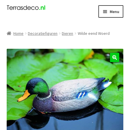
Ga
Ga
Menu
door
naar
naar
de
Kerst
navigatie
inhoud
Home
Decoratiefiguren
Dieren
Wilde eend Woerd
Dieren
Kabouters
🔍
Mensen
Nieuw
Koningsdag
Contact