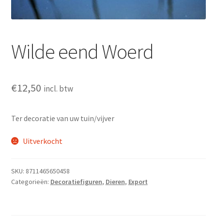
Glasschilderij
Ornamenten
Wilde eend Woerd
Auto
Verlichting
€
12,50
incl. btw
Ter decoratie van uw tuin/vijver
Uitverkocht
SKU:
8711465650458
Categorieën:
Decoratiefiguren
,
Dieren
,
Export