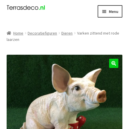
Ga
Ga
Menu
door
naar
naar
de
Kerst
navigatie
inhoud
Home
Decoratiefiguren
Dieren
Varken zittend met rode
laarzen
Dieren
Kabouters
Mensen
🔍
Nieuw
Koningsdag
Contact