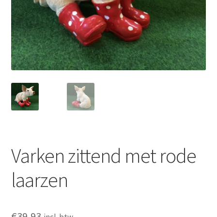
Glasschilderij
Ornamenten
Auto
Verlichting
Varken zittend met rode
laarzen
€
39,93
incl. btw