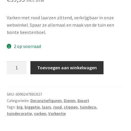
Varken met rood laarzen zittend, verkrijgbaar in onze
webwinkel. Spaar ze allemaal en maak van de tuin een
bonte beestenboel.
2 op voorraad
Varken
Toevoegen aan winkelwagen
zittend
met
rode
laarzen
SKU:
6096247881827
Categorieën:
Decoratiefiguren
,
Dieren
,
Export
aantal
Tags:
big
,
biggetje
,
laars
,
rood
,
stippen
,
tuindeco
,
tuindecoratie
,
varken
,
Varkentje