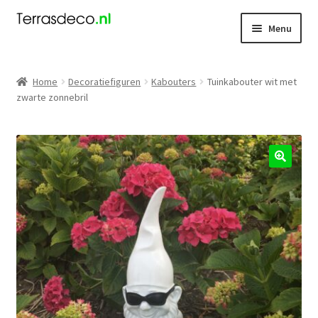
Ga
Ga
Menu
door
naar
naar
de
Kerst
navigatie
inhoud
Home
Decoratiefiguren
Kabouters
Tuinkabouter wit met
zwarte zonnebril
Dieren
Kabouters
Mensen
🔍
Nieuw
Koningsdag
Contact