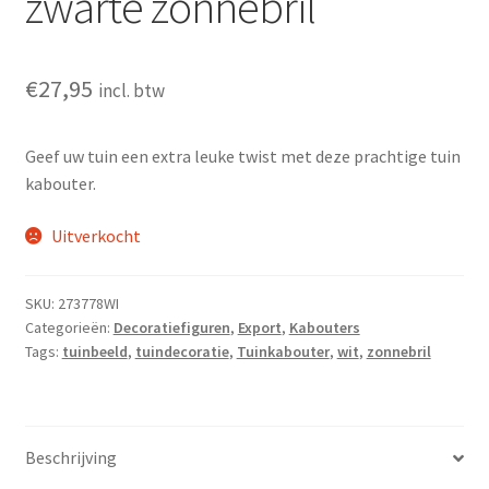
zwarte zonnebril
€
27,95
incl. btw
Geef uw tuin een extra leuke twist met deze prachtige tuin
kabouter.
Uitverkocht
SKU:
273778WI
Categorieën:
Decoratiefiguren
,
Export
,
Kabouters
Tags:
tuinbeeld
,
tuindecoratie
,
Tuinkabouter
,
wit
,
zonnebril
Beschrijving