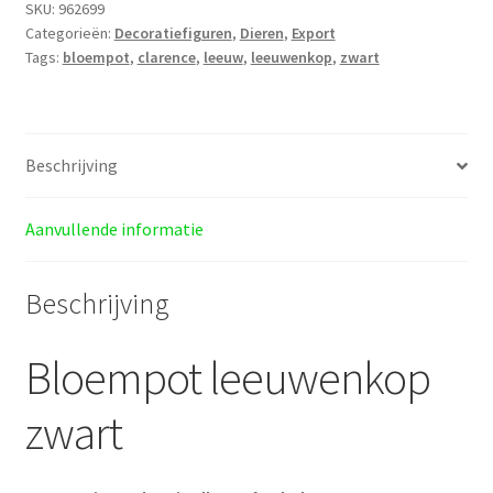
SKU:
962699
Categorieën:
Decoratiefiguren
,
Dieren
,
Export
Tags:
bloempot
,
clarence
,
leeuw
,
leeuwenkop
,
zwart
Beschrijving
Aanvullende informatie
Beschrijving
Bloempot leeuwenkop
zwart