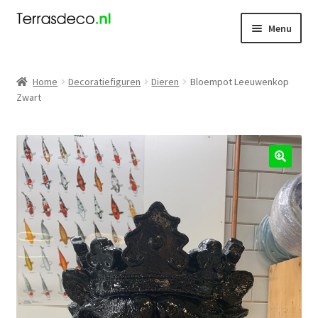
Ga
Ga
Menu
door
naar
naar
de
Kerst
navigatie
inhoud
Home
Decoratiefiguren
Dieren
Bloempot Leeuwenkop
Zwart
Dieren
Kabouters
Mensen
🔍
Nieuw
Koningsdag
Contact