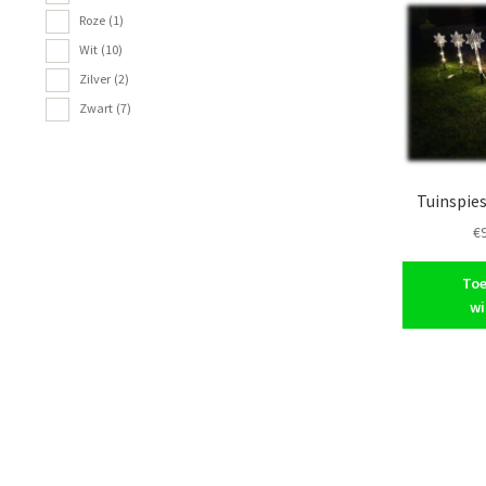
Roze
(1)
Wit
(10)
Zilver
(2)
Zwart
(7)
Tuinspies
€
Toe
wi