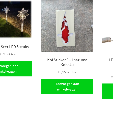
 Ster LED 5 stuks
9,99
incl. btw
Koi Sticker 3 – Inazuma
LE
Kohaku
voegen aan
nkelwagen
€
9,95
incl. btw
Toevoegen aan
winkelwagen