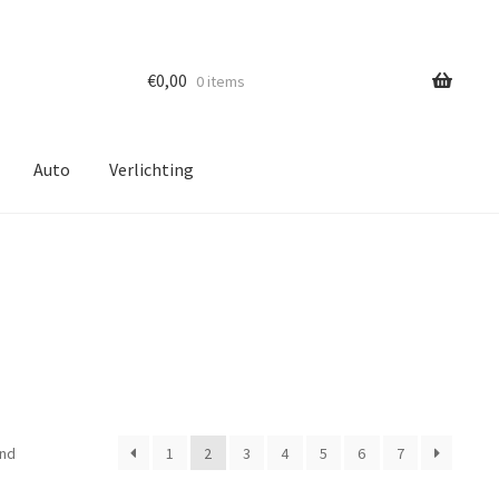
€
0,00
0 items
Auto
Verlichting
ond
1
2
3
4
5
6
7