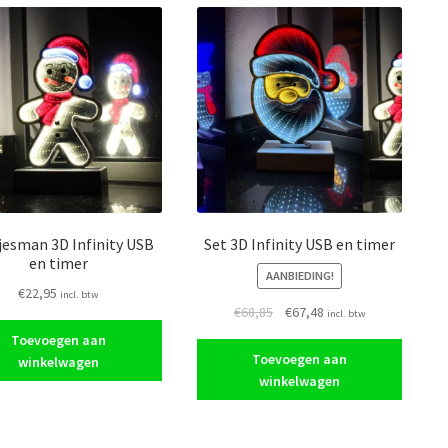
jesman 3D Infinity USB
Set 3D Infinity USB en timer
en timer
AANBIEDING!
€
22,95
incl. btw
Oorspronkelijke
Huidige
€
68,85
€
67,48
incl. btw
prijs
prijs
Toevoegen aan
was:
is:
Toevoegen aan
winkelwagen
€68,85.
€67,48.
winkelwagen