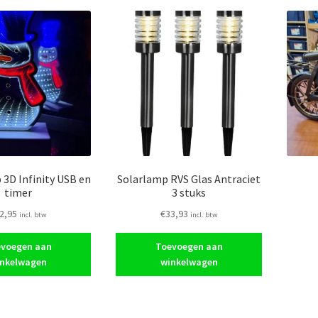
3D Infinity USB en
Solarlamp RVS Glas Antraciet
timer
3 stuks
2,95
€
33,93
incl. btw
incl. btw
voegen aan
Toevoegen aan
nkelwagen
winkelwagen