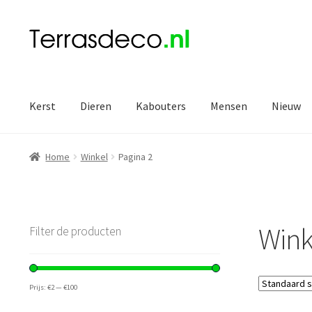
Ga
Ga
door
naar
naar
de
navigatie
inhoud
Kerst
Dieren
Kabouters
Mensen
Nieuw
Home
Winkel
Pagina 2
Wink
Filter de producten
Prijs:
€2
—
€100