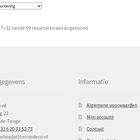
17–32 van de 99 resultaten wordt getoond
gegevens
Informatie
Algemene voorwaarden
.nl
g 22
Mijn account
ude-Tonge
31 6 20 03 52 73
Contact
bshop[at]terrasdeco.nl