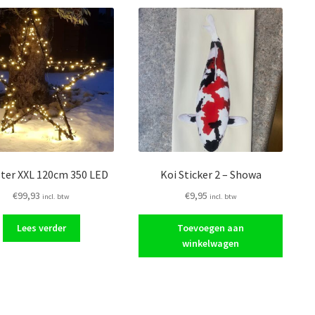
ster XXL 120cm 350 LED
Koi Sticker 2 – Showa
€
99,93
€
9,95
incl. btw
incl. btw
Lees verder
Toevoegen aan
winkelwagen