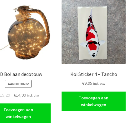
D Bol aan decotouw
Koi Sticker 4 – Tancho
€
9,95
AANBIEDING!
incl. btw
Oorspronkelijke
Huidige
€
15,29
€
14,99
incl. btw
Toevoegen aan
prijs
prijs
winkelwagen
was:
is:
Toevoegen aan
€15,29.
€14,99.
winkelwagen