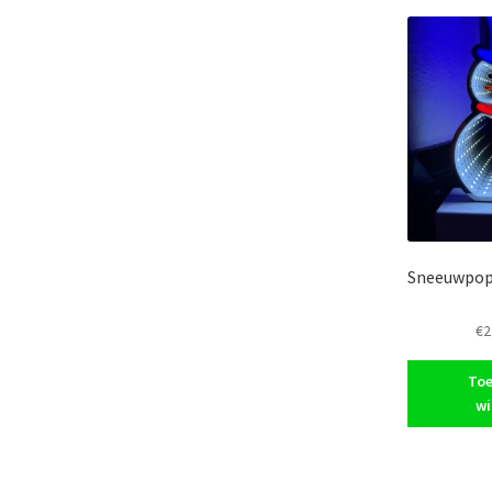
Sneeuwpop 
€
2
Toe
wi