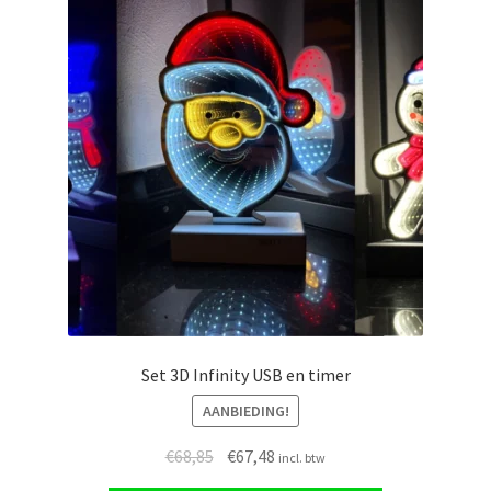
Set 3D Infinity USB en timer
AANBIEDING!
Oorspronkelijke
Huidige
€
68,85
€
67,48
incl. btw
prijs
prijs