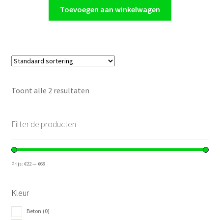
was:
is:
Toevoegen aan winkelwagen
€68,85.
€67,48.
Toont alle 2 resultaten
Filter de producten
Prijs:
€22
—
€68
Kleur
Beton
(0)