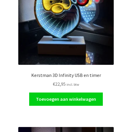
Glasschilderij
Ornamenten
Auto
Verlichting
Kerstman 3D Infinity USB en timer
€
22,95
incl. btw
Toevoegen aan winkelwagen