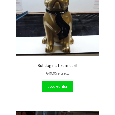
Glasschilderij
Ornamenten
Auto
Verlichting
Bulldog met zonnebril
€
49,95
incl. btw
Lees verder