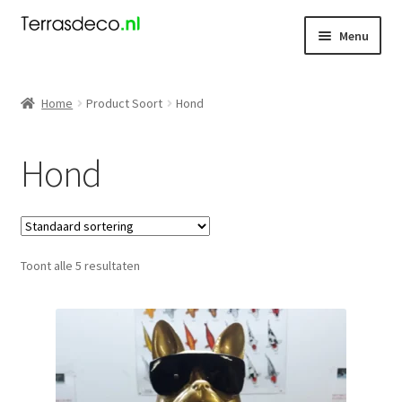
Ga
Ga
Menu
door
naar
naar
de
Kerst
navigatie
inhoud
Home
Product Soort
Hond
Dieren
Hond
Kabouters
Mensen
Toont alle 5 resultaten
Nieuw
Koningsdag
Contact