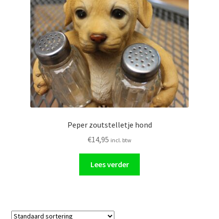
Glasschilderij
Ornamenten
Auto
Verlichting
Peper zoutstelletje hond
€
14,95
incl. btw
Lees verder