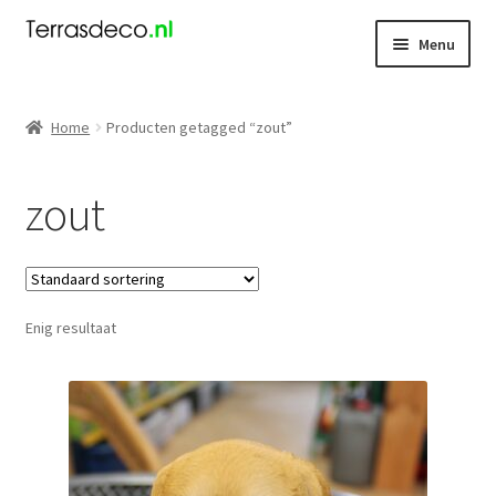
Ga
Ga
Menu
door
naar
naar
de
Kerst
navigatie
inhoud
Home
Producten getagged “zout”
Dieren
zout
Kabouters
Mensen
Enig resultaat
Nieuw
Koningsdag
Contact