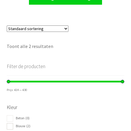
€34,95.
€29,95.
Toont alle 2 resultaten
Filter de producten
Prijs:
€14
—
€30
Kleur
Beton
(0)
Blauw
(2)