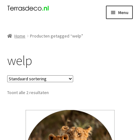
Ga
Ga
Menu
door
naar
naar
de
Kerst
navigatie
inhoud
Home
Producten getagged “welp”
Dieren
welp
Kabouters
Mensen
Toont alle 2 resultaten
Nieuw
Koningsdag
Contact