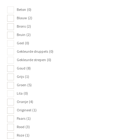
Glasschilderij
Beton
(0)
Blauw
(2)
Ornamenten
Brons
(2)
Bruin
(2)
Auto
Geel
(0)
Gekleurde druppels
(0)
Verlichting
Gekleurde strepen
(0)
Goud
(8)
Grijs
(1)
Groen
(5)
Lila
(0)
Oranje
(4)
Origineel
(1)
Paars
(1)
Rood
(3)
Roze
(1)