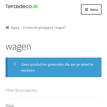
Ga
Ga
Menu
door
naar
naar
de
Kerst
navigatie
inhoud
Home
Producten getagged “wagen”
Dieren
wagen
Kabouters
Mensen
Geen producten gevonden die aan je selectie
voldoen.
Nieuw
Koningsdag
Filter de producten
Contact
Kleur