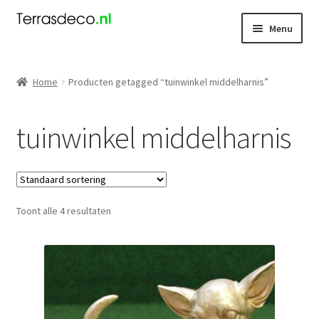
Ga
Ga
Menu
door
naar
naar
de
Kerst
navigatie
inhoud
Home
Producten getagged “tuinwinkel middelharnis”
Dieren
tuinwinkel middelharnis
Kabouters
Mensen
Toont alle 4 resultaten
Nieuw
Koningsdag
Contact