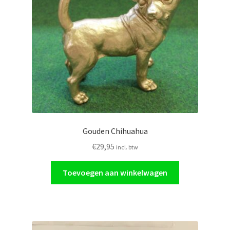
Glasschilderij
Ornamenten
Auto
Verlichting
Gouden Chihuahua
€
29,95
incl. btw
Toevoegen aan winkelwagen