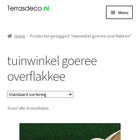
Ga
Ga
Menu
door
naar
naar
de
Kerst
navigatie
inhoud
Home
Producten getagged “tuinwinkel goeree overflakkee”
Dieren
tuinwinkel goeree
Kabouters
overflakkee
Mensen
Nieuw
Toont alle 4 resultaten
Koningsdag
Contact