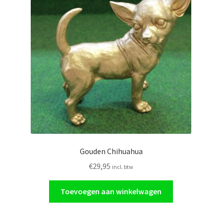
Glasschilderij
Ornamenten
Auto
Verlichting
Gouden Chihuahua
€
29,95
incl. btw
Toevoegen aan winkelwagen