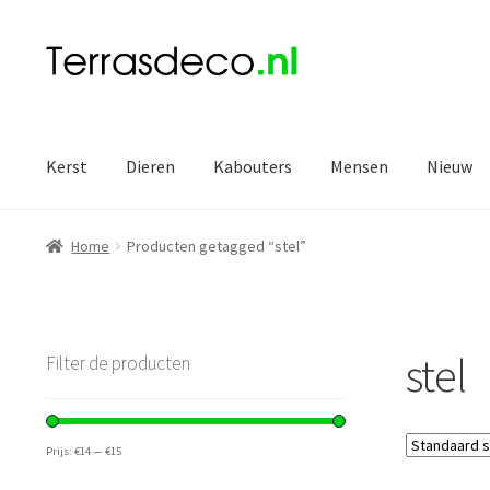
Ga
Ga
door
naar
naar
de
navigatie
inhoud
Kerst
Dieren
Kabouters
Mensen
Nieuw
Home
Producten getagged “stel”
stel
Filter de producten
Prijs:
€14
—
€15