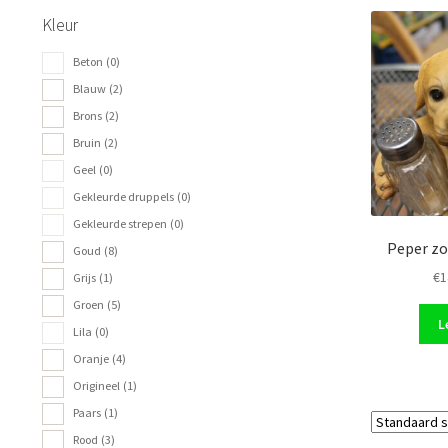
Kleur
Beton
(0)
Blauw
(2)
Brons
(2)
Bruin
(2)
Geel
(0)
Gekleurde druppels
(0)
Gekleurde strepen
(0)
Peper zo
Goud
(8)
€
1
Grijs
(1)
Groen
(5)
L
Lila
(0)
Oranje
(4)
Origineel
(1)
Paars
(1)
Rood
(3)