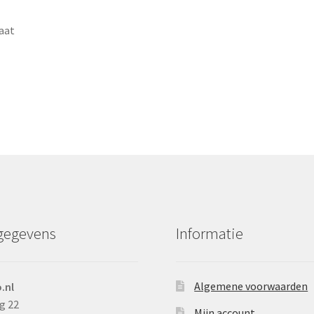
aat
gegevens
Informatie
Algemene voorwaarden
.nl
g 22
Mijn account