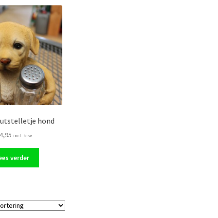
utstelletje hond
4,95
incl. btw
ees verder