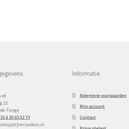
gegevens
Informatie
Algemene voorwaarden
.nl
g 22
Mijn account
ude-Tonge
31 6 20 03 52 73
Contact
bshop[at]terrasdeco.nl
Privacybeleid