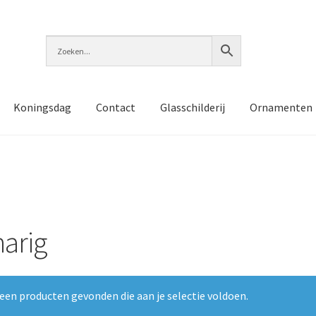
Koningsdag
Contact
Glasschilderij
Ornamenten
arig
een producten gevonden die aan je selectie voldoen.