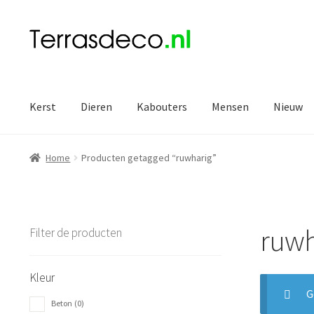
Ga
Ga
door
naar
naar
de
navigatie
inhoud
Kerst
Dieren
Kabouters
Mensen
Nieuw
Home
Producten getagged “ruwharig”
ruwh
Filter de producten
Kleur
G
Beton
(0)