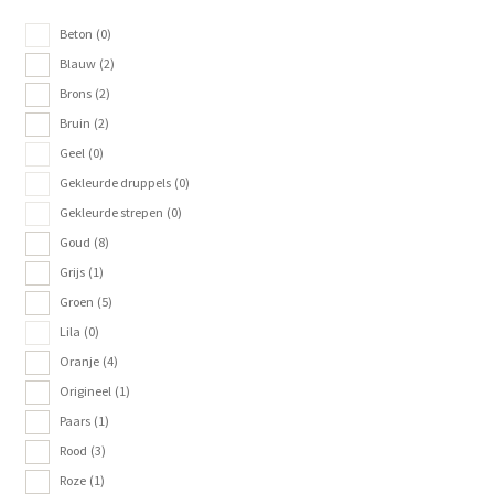
Glasschilderij
Beton
(0)
Blauw
(2)
Ornamenten
Brons
(2)
Bruin
(2)
Auto
Geel
(0)
Gekleurde druppels
(0)
Verlichting
Gekleurde strepen
(0)
Goud
(8)
Grijs
(1)
Groen
(5)
Lila
(0)
Oranje
(4)
Origineel
(1)
Paars
(1)
Rood
(3)
Roze
(1)