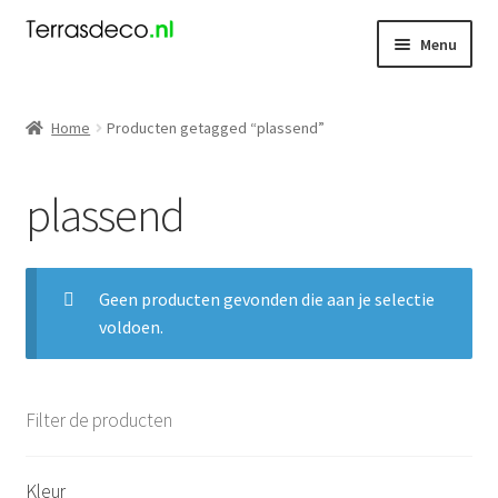
Ga
Ga
Menu
door
naar
naar
de
Kerst
navigatie
inhoud
Home
Producten getagged “plassend”
Dieren
plassend
Kabouters
Mensen
Geen producten gevonden die aan je selectie
voldoen.
Nieuw
Koningsdag
Filter de producten
Contact
Kleur