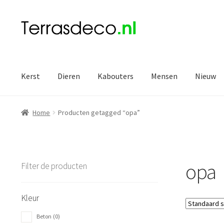
Ga
Ga
door
naar
naar
de
navigatie
inhoud
Kerst
Dieren
Kabouters
Mensen
Nieuw
Home
Producten getagged “opa”
opa
Filter de producten
Kleur
Beton
(0)