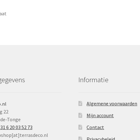
aat
gegevens
Informatie
Algemene voorwaarden
.nl
g 22
Mijn account
ude-Tonge
31 6 20 03 52 73
Contact
bshop[at]terrasdeco.nl
Privacybeleid