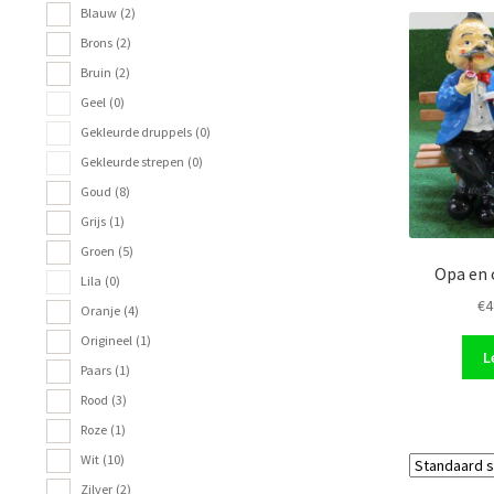
Blauw
(2)
Brons
(2)
Bruin
(2)
Geel
(0)
Gekleurde druppels
(0)
Gekleurde strepen
(0)
Goud
(8)
Grijs
(1)
Groen
(5)
Opa en 
Lila
(0)
€
4
Oranje
(4)
Origineel
(1)
L
Paars
(1)
Rood
(3)
Roze
(1)
Wit
(10)
Zilver
(2)