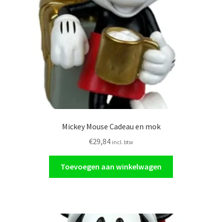
Glasschilderij
Ornamenten
Auto
Verlichting
Mickey Mouse Cadeau en mok
€
29,84
incl. btw
Toevoegen aan winkelwagen