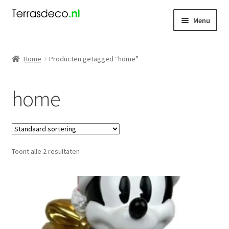
Ga
Ga
Menu
door
naar
naar
de
Kerst
navigatie
inhoud
Home
Producten getagged “home”
Dieren
home
Kabouters
Mensen
Toont alle 2 resultaten
Nieuw
Koningsdag
Contact