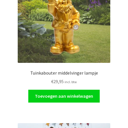
Glasschilderij
Ornamenten
Auto
Verlichting
Tuinkabouter middelvinger lampje
€
29,95
incl. btw
Toevoegen aan winkelwagen