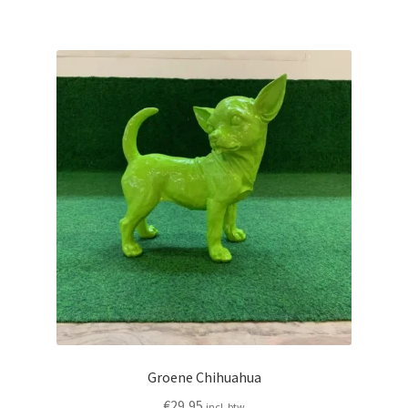
Groene Chihuahua
€
29,95
incl. btw