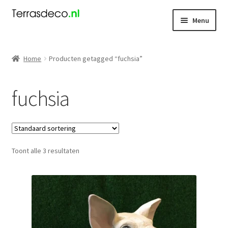
Ga
Ga
Menu
door
naar
naar
de
Kerst
navigatie
inhoud
Home
Producten getagged “fuchsia”
Dieren
fuchsia
Kabouters
Mensen
Toont alle 3 resultaten
Nieuw
Koningsdag
Contact