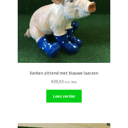
Glasschilderij
Ornamenten
Auto
Verlichting
Varken zittend met blauwe laarzen
€
39,93
incl. btw
Lees verder