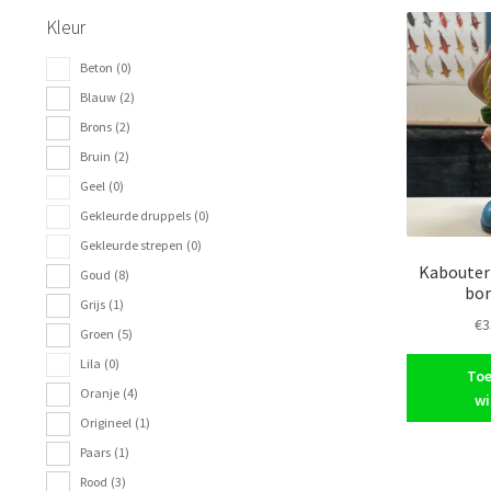
Kleur
Beton
(0)
Blauw
(2)
Brons
(2)
Bruin
(2)
Geel
(0)
Gekleurde druppels
(0)
Gekleurde strepen
(0)
Kabouter
Goud
(8)
bor
Grijs
(1)
€
3
Groen
(5)
Lila
(0)
Toe
Oranje
(4)
wi
Origineel
(1)
Paars
(1)
Rood
(3)