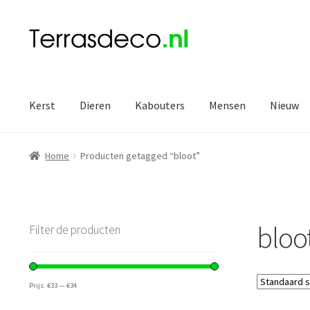
Ga
Ga
door
naar
naar
de
navigatie
inhoud
Kerst
Dieren
Kabouters
Mensen
Nieuw
Home
Producten getagged “bloot”
bloo
Filter de producten
Prijs:
€33
—
€34