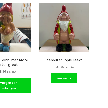
 Bobbi met blote
Kabouter Jopie naakt
sten groot
€
33,36
incl. btw
3,36
incl. btw
Lees verder
voegen aan
nkelwagen