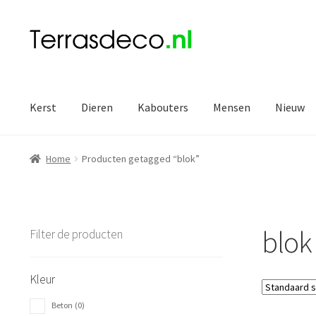
Ga
Ga
door
naar
naar
de
navigatie
inhoud
Kerst
Dieren
Kabouters
Mensen
Nieuw
Home
Producten getagged “blok”
blok
Filter de producten
Kleur
Beton
(0)