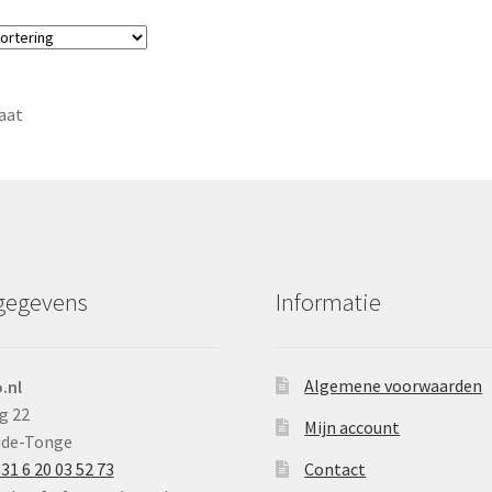
aat
gegevens
Informatie
Algemene voorwaarden
.nl
g 22
Mijn account
ude-Tonge
31 6 20 03 52 73
Contact