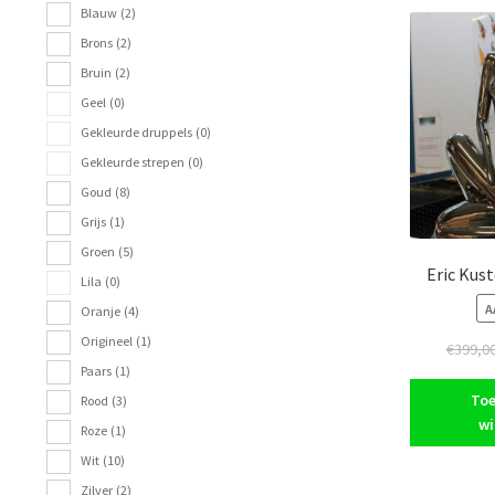
Blauw
(2)
Brons
(2)
Bruin
(2)
Geel
(0)
Gekleurde druppels
(0)
Gekleurde strepen
(0)
Goud
(8)
Grijs
(1)
Groen
(5)
Eric Kus
Lila
(0)
A
Oranje
(4)
Origineel
(1)
€
399,0
Paars
(1)
Toe
Rood
(3)
wi
Roze
(1)
Wit
(10)
Zilver
(2)