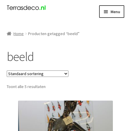
Ga
Ga
Menu
door
naar
naar
de
Kerst
navigatie
inhoud
Home
Producten getagged “beeld”
Dieren
beeld
Kabouters
Mensen
Toont alle 5 resultaten
Nieuw
Koningsdag
Contact