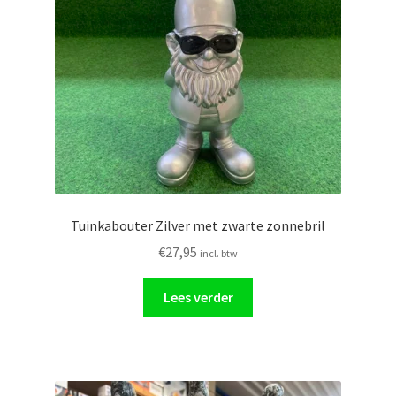
Glasschilderij
Ornamenten
Auto
Verlichting
Tuinkabouter Zilver met zwarte zonnebril
€
27,95
incl. btw
Lees verder