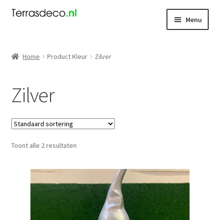
Ga
Ga
Menu
door
naar
naar
de
Kerst
navigatie
inhoud
Home
Product Kleur
Zilver
Dieren
Zilver
Kabouters
Mensen
Toont alle 2 resultaten
Nieuw
Koningsdag
Contact